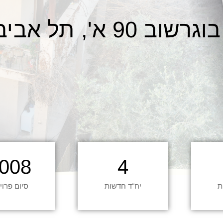
בוגרשוב 90 א', תל אביב
008
4
ת
יח"ד חדשות
סיום פרוי